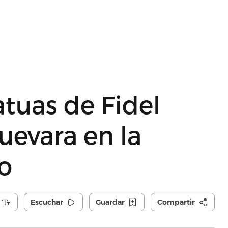
atuas de Fidel
uevara en la
o
Escuchar
Guardar
Compartir