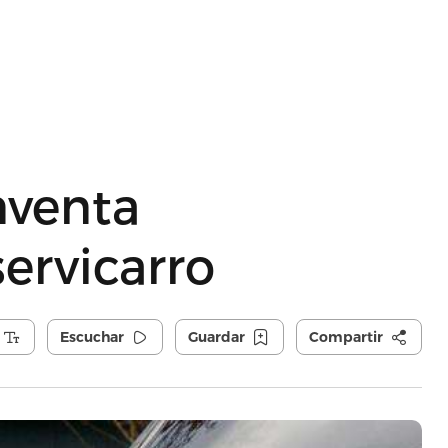
nventa
ervicarro
Escuchar
Guardar
Compartir