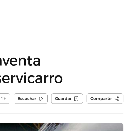
nventa
ervicarro
Escuchar
Guardar
Compartir