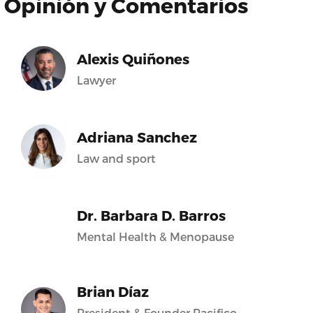
Opinión y Comentarios
Alexis Quiñones
Lawyer
Adriana Sanchez
Law and sport
Dr. Barbara D. Barros
Mental Health & Menopause
Brian Díaz
President & Founder Pacifico