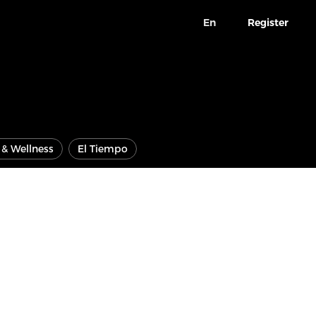
En
Register
e & Wellness
El Tiempo