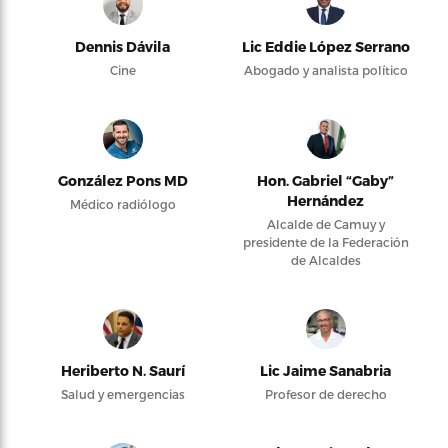
Dennis Dávila
Lic Eddie López Serrano
Cine
Abogado y analista político
González Pons MD
Hon. Gabriel “Gaby”
Hernández
Médico radiólogo
Alcalde de Camuy y
presidente de la Federación
de Alcaldes
Heriberto N. Saurí
Lic Jaime Sanabria
Salud y emergencias
Profesor de derecho