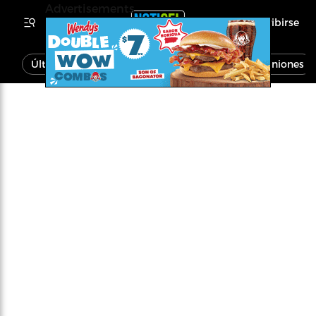
Advertisements
Inscribirse
Última Hora
Noticias
Economía
Opiniones