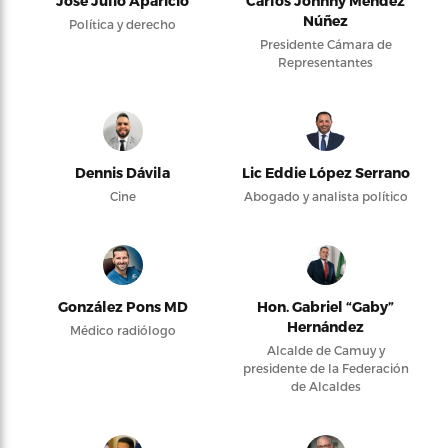
José Julio Aparicio
Carlos Johnny Méndez
Núñez
Política y derecho
Presidente Cámara de
Representantes
Dennis Dávila
Lic Eddie López Serrano
Cine
Abogado y analista político
González Pons MD
Hon. Gabriel “Gaby”
Hernández
Médico radiólogo
Alcalde de Camuy y
presidente de la Federación
de Alcaldes