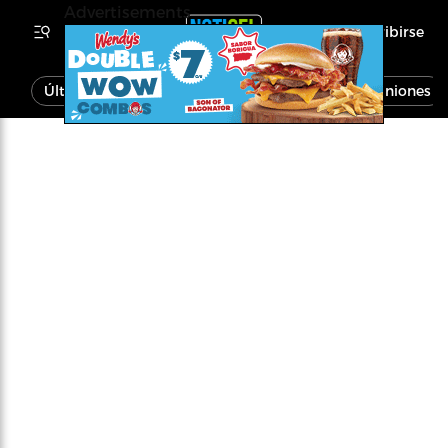
Advertisements
Inscribirse
Última Hora
Noticias
Economía
Opiniones