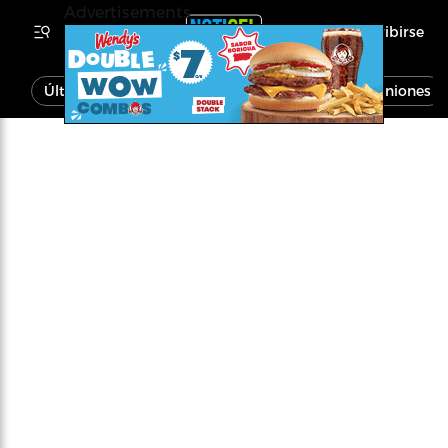
Advertisements
Inscribirse
Última Hora
Noticias
Economía
Opiniones