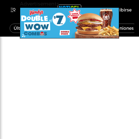
Advertisements
Inscribirse
Última Hora
Noticias
Economía
Opiniones