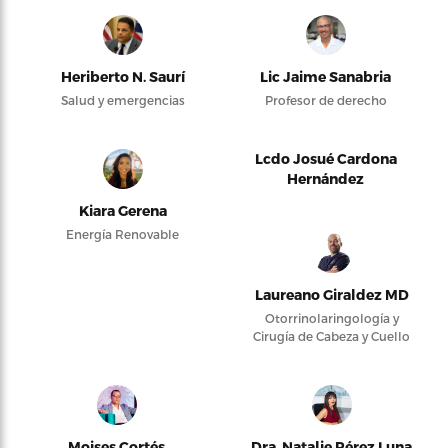
Heriberto N. Saurí
Lic Jaime Sanabria
Salud y emergencias
Profesor de derecho
Lcdo Josué Cardona
Hernández
Kiara Gerena
Energía Renovable
Laureano Giraldez MD
Otorrinolaringología y
Cirugía de Cabeza y Cuello
Moises Cortés
Dra. Natalie Pérez Luna