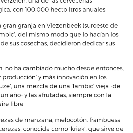
Verzelen, una de las cervecerías
ca, con 100,000 hectolitros anuales.
a gran granja en Vlezenbeek (suroeste de
ambic’, del mismo modo que lo hacían los
 de sus cosechas, decidieron dedicar sus
len, no ha cambiado mucho desde entonces,
 producción’ y más innovación en los
euze’, una mezcla de una ‘lambic’ vieja -de
un año- y las afrutadas, siempre con la
re libre.
ervezas de manzana, melocotón, frambuesa
 cerezas, conocida como ‘kriek’, que sirve de