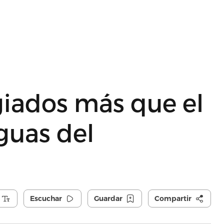
giados más que el
guas del
Escuchar
Guardar
Compartir