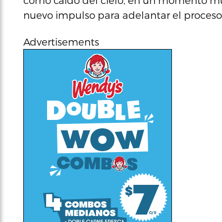
como caído del cielo, en un momento mu
nuevo impulso para adelantar el proceso’
Advertisements