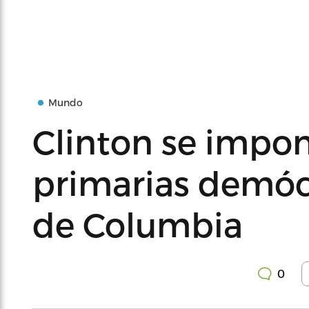
Mundo
Clinton se impon
primarias demócr
de Columbia
0