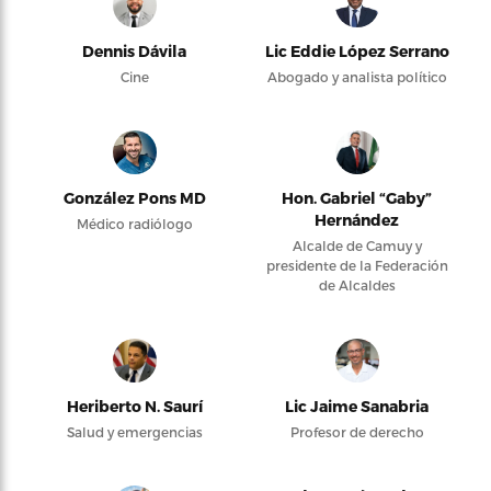
Dennis Dávila
Lic Eddie López Serrano
Cine
Abogado y analista político
González Pons MD
Hon. Gabriel “Gaby”
Hernández
Médico radiólogo
Alcalde de Camuy y
presidente de la Federación
de Alcaldes
Heriberto N. Saurí
Lic Jaime Sanabria
Salud y emergencias
Profesor de derecho