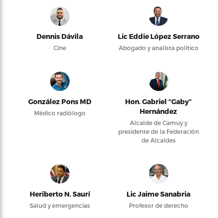
Dennis Dávila
Lic Eddie López Serrano
Cine
Abogado y analista político
González Pons MD
Hon. Gabriel “Gaby”
Hernández
Médico radiólogo
Alcalde de Camuy y
presidente de la Federación
de Alcaldes
Heriberto N. Saurí
Lic Jaime Sanabria
Salud y emergencias
Profesor de derecho