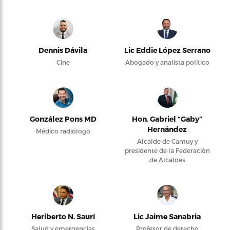
Dennis Dávila
Lic Eddie López Serrano
Cine
Abogado y analista político
González Pons MD
Hon. Gabriel “Gaby”
Hernández
Médico radiólogo
Alcalde de Camuy y
presidente de la Federación
de Alcaldes
Heriberto N. Saurí
Lic Jaime Sanabria
Salud y emergencias
Profesor de derecho