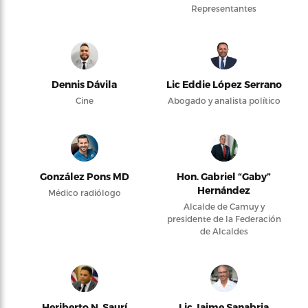
Representantes
Dennis Dávila
Lic Eddie López Serrano
Cine
Abogado y analista político
González Pons MD
Hon. Gabriel “Gaby”
Hernández
Médico radiólogo
Alcalde de Camuy y
presidente de la Federación
de Alcaldes
Heriberto N. Saurí
Lic Jaime Sanabria