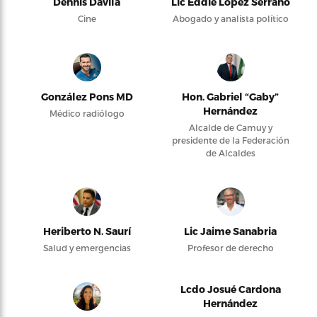
Dennis Dávila
Lic Eddie López Serrano
Cine
Abogado y analista político
González Pons MD
Hon. Gabriel “Gaby”
Hernández
Médico radiólogo
Alcalde de Camuy y
presidente de la Federación
de Alcaldes
Heriberto N. Saurí
Lic Jaime Sanabria
Salud y emergencias
Profesor de derecho
Lcdo Josué Cardona
Hernández