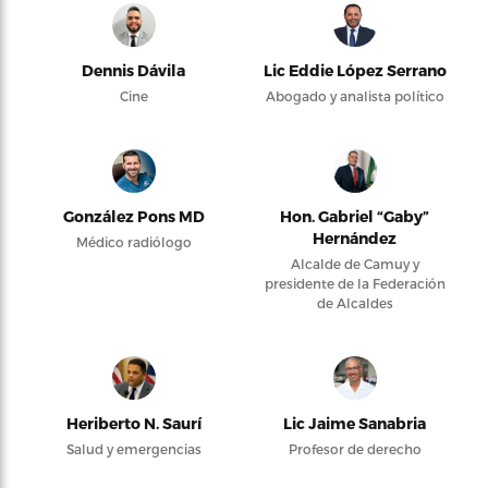
Dennis Dávila
Lic Eddie López Serrano
Cine
Abogado y analista político
González Pons MD
Hon. Gabriel “Gaby”
Hernández
Médico radiólogo
Alcalde de Camuy y
presidente de la Federación
de Alcaldes
Heriberto N. Saurí
Lic Jaime Sanabria
Salud y emergencias
Profesor de derecho