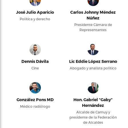
José Julio Aparicio
Carlos Johnny Méndez
Núñez
Política y derecho
Presidente Cámara de
Representantes
Dennis Dávila
Lic Eddie López Serrano
Cine
Abogado y analista político
González Pons MD
Hon. Gabriel “Gaby”
Hernández
Médico radiólogo
Alcalde de Camuy y
presidente de la Federación
de Alcaldes