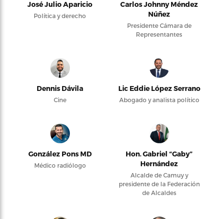
José Julio Aparicio
Carlos Johnny Méndez
Núñez
Política y derecho
Presidente Cámara de
Representantes
Dennis Dávila
Lic Eddie López Serrano
Cine
Abogado y analista político
González Pons MD
Hon. Gabriel “Gaby”
Hernández
Médico radiólogo
Alcalde de Camuy y
presidente de la Federación
de Alcaldes