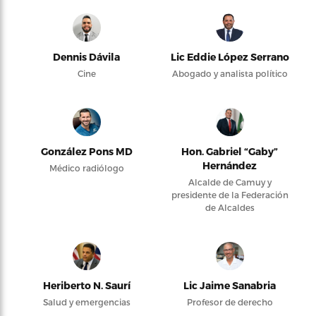
Dennis Dávila
Lic Eddie López Serrano
Cine
Abogado y analista político
González Pons MD
Hon. Gabriel “Gaby”
Hernández
Médico radiólogo
Alcalde de Camuy y
presidente de la Federación
de Alcaldes
Heriberto N. Saurí
Lic Jaime Sanabria
Salud y emergencias
Profesor de derecho