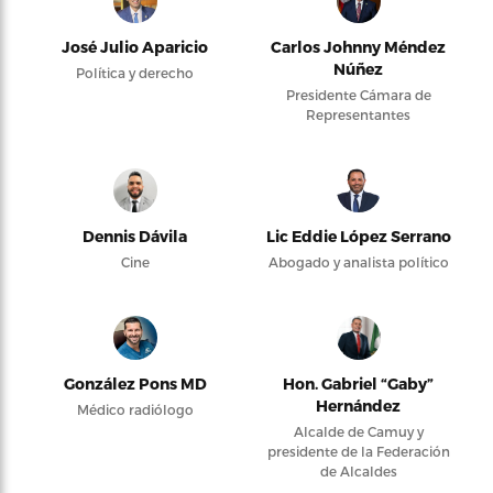
José Julio Aparicio
Carlos Johnny Méndez
Núñez
Política y derecho
Presidente Cámara de
Representantes
Dennis Dávila
Lic Eddie López Serrano
Cine
Abogado y analista político
González Pons MD
Hon. Gabriel “Gaby”
Hernández
Médico radiólogo
Alcalde de Camuy y
presidente de la Federación
de Alcaldes