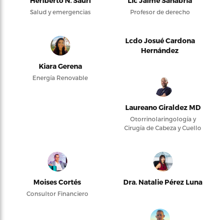
Heriberto N. Saurí
Lic Jaime Sanabria
Salud y emergencias
Profesor de derecho
Lcdo Josué Cardona
Hernández
Kiara Gerena
Energía Renovable
Laureano Giraldez MD
Otorrinolaringología y
Cirugía de Cabeza y Cuello
Moises Cortés
Dra. Natalie Pérez Luna
Consultor Financiero