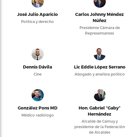
José Julio Aparicio
Carlos Johnny Méndez
Núñez
Política y derecho
Presidente Cámara de
Representantes
Dennis Dávila
Lic Eddie López Serrano
Cine
Abogado y analista político
González Pons MD
Hon. Gabriel “Gaby”
Hernández
Médico radiólogo
Alcalde de Camuy y
presidente de la Federación
de Alcaldes