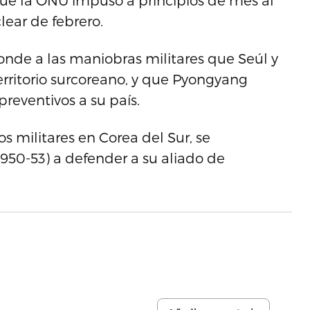
que la ONU impuso a principios de mes al
ear de febrero.
de a las maniobras militares que Seúl y
erritorio surcoreano, y que Pyongyang
reventivos a su país.
 militares en Corea del Sur, se
50-53) a defender a su aliado de