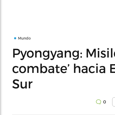
Mundo
Pyongyang: Misil
combate’ hacia E
Sur
0