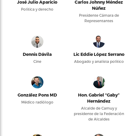
José Julio Aparicio
Carlos Johnny Méndez
Núñez
Política y derecho
Presidente Cámara de
Representantes
Dennis Dávila
Lic Eddie López Serrano
Cine
Abogado y analista político
González Pons MD
Hon. Gabriel “Gaby”
Hernández
Médico radiólogo
Alcalde de Camuy y
presidente de la Federación
de Alcaldes