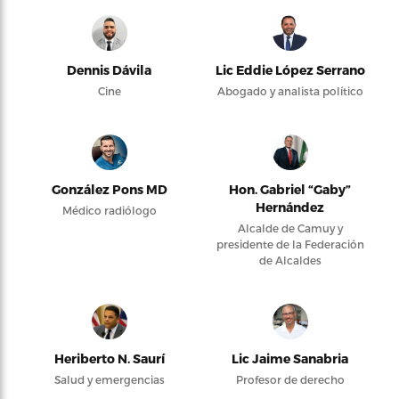
Dennis Dávila
Lic Eddie López Serrano
Cine
Abogado y analista político
González Pons MD
Hon. Gabriel “Gaby”
Hernández
Médico radiólogo
Alcalde de Camuy y
presidente de la Federación
de Alcaldes
Heriberto N. Saurí
Lic Jaime Sanabria
Salud y emergencias
Profesor de derecho