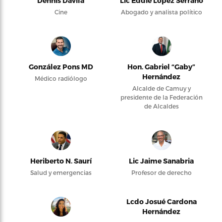
Dennis Dávila
Lic Eddie López Serrano
Cine
Abogado y analista político
González Pons MD
Hon. Gabriel “Gaby”
Hernández
Médico radiólogo
Alcalde de Camuy y
presidente de la Federación
de Alcaldes
Heriberto N. Saurí
Lic Jaime Sanabria
Salud y emergencias
Profesor de derecho
Lcdo Josué Cardona
Hernández