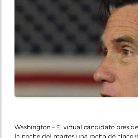
Washington – El virtual candidato presid
la noche del martes una racha de cinco vi