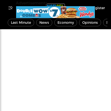
Advertisements
Register
Last Minute
News
Economy
Opinions
Sp