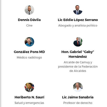
Dennis Dávila
Lic Eddie López Serrano
Cine
Abogado y analista político
González Pons MD
Hon. Gabriel “Gaby”
Hernández
Médico radiólogo
Alcalde de Camuy y
presidente de la Federación
de Alcaldes
Heriberto N. Saurí
Lic Jaime Sanabria
Salud y emergencias
Profesor de derecho