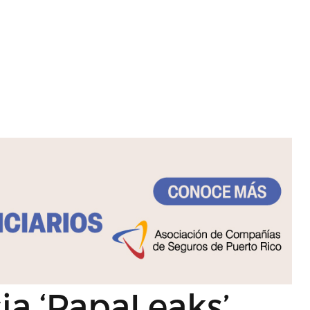
ia ‘PapaLeaks’