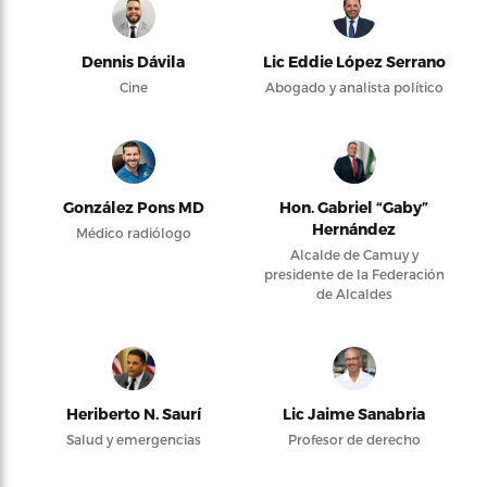
Dennis Dávila
Lic Eddie López Serrano
Cine
Abogado y analista político
González Pons MD
Hon. Gabriel “Gaby”
Hernández
Médico radiólogo
Alcalde de Camuy y
presidente de la Federación
de Alcaldes
Heriberto N. Saurí
Lic Jaime Sanabria
Salud y emergencias
Profesor de derecho