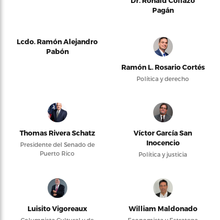
Dr. Ronald Collazo
Pagán
Lcdo. Ramón Alejandro
Pabón
Ramón L. Rosario Cortés
Política y derecho
Thomas Rivera Schatz
Víctor García San
Inocencio
Presidente del Senado de
Puerto Rico
Política y justicia
Luisito Vigoreaux
William Maldonado
Columnista Cultural y de
Economista y Estratega