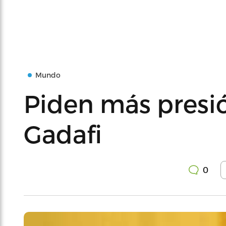
Mundo
Piden más presió
Gadafi
0