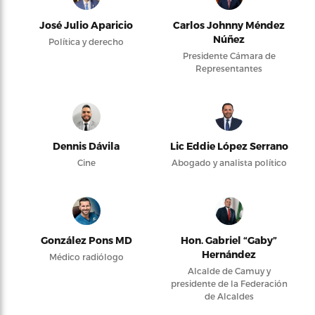
José Julio Aparicio
Carlos Johnny Méndez
Núñez
Política y derecho
Presidente Cámara de
Representantes
Dennis Dávila
Lic Eddie López Serrano
Cine
Abogado y analista político
González Pons MD
Hon. Gabriel “Gaby”
Hernández
Médico radiólogo
Alcalde de Camuy y
presidente de la Federación
de Alcaldes