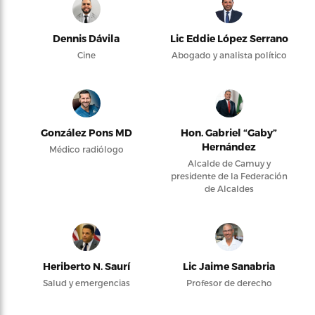
Dennis Dávila
Lic Eddie López Serrano
Cine
Abogado y analista político
González Pons MD
Hon. Gabriel “Gaby”
Hernández
Médico radiólogo
Alcalde de Camuy y
presidente de la Federación
de Alcaldes
Heriberto N. Saurí
Lic Jaime Sanabria
Salud y emergencias
Profesor de derecho