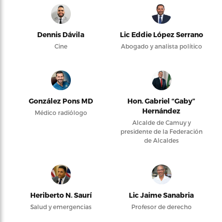
Dennis Dávila
Lic Eddie López Serrano
Cine
Abogado y analista político
González Pons MD
Hon. Gabriel “Gaby”
Hernández
Médico radiólogo
Alcalde de Camuy y
presidente de la Federación
de Alcaldes
Heriberto N. Saurí
Lic Jaime Sanabria
Salud y emergencias
Profesor de derecho