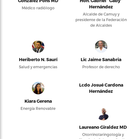
González Pons MD
Hon. Gabriel “Gaby”
Hernández
Médico radiólogo
Alcalde de Camuy y
presidente de la Federación
de Alcaldes
Heriberto N. Saurí
Lic Jaime Sanabria
Salud y emergencias
Profesor de derecho
Lcdo Josué Cardona
Hernández
Kiara Gerena
Energía Renovable
Laureano Giraldez MD
Otorrinolaringología y