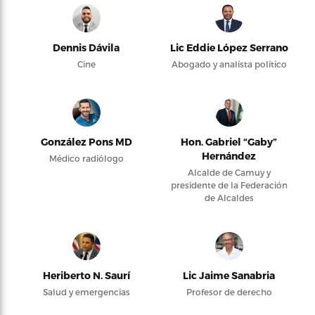
Dennis Dávila
Lic Eddie López Serrano
Cine
Abogado y analista político
González Pons MD
Hon. Gabriel “Gaby”
Hernández
Médico radiólogo
Alcalde de Camuy y
presidente de la Federación
de Alcaldes
Heriberto N. Saurí
Lic Jaime Sanabria
Salud y emergencias
Profesor de derecho