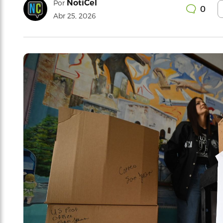
NotiCel
Por
0
Abr 25, 2026