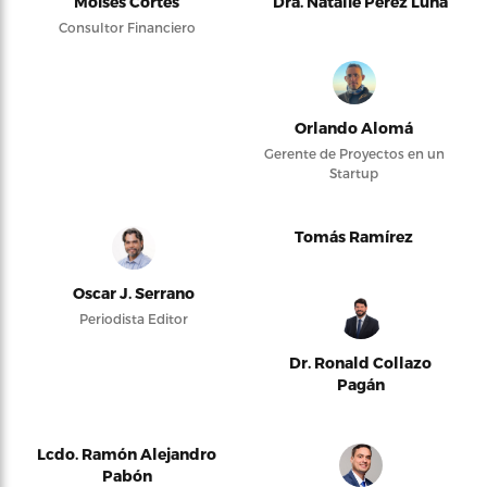
Moises Cortés
Dra. Natalie Pérez Luna
Consultor Financiero
Orlando Alomá
Gerente de Proyectos en un
Startup
Tomás Ramírez
Oscar J. Serrano
Periodista Editor
Dr. Ronald Collazo
Pagán
Lcdo. Ramón Alejandro
Pabón