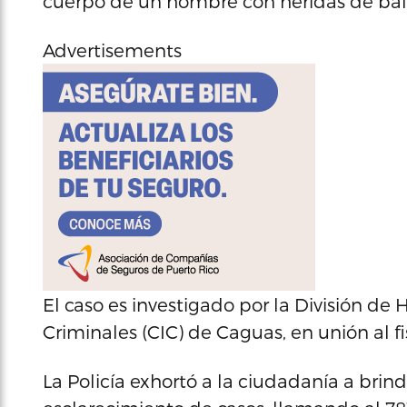
cuerpo de un hombre con heridas de bala 
Advertisements
El caso es investigado por la División de
Criminales (CIC) de Caguas, en unión al fi
La Policía exhortó a la ciudadanía a bri