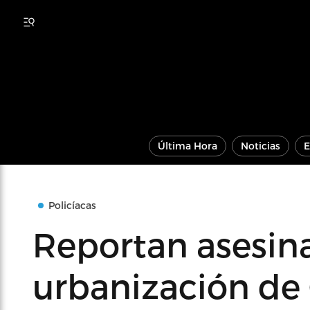
Última Hora
Noticias
E
Policíacas
Reportan asesin
urbanización de