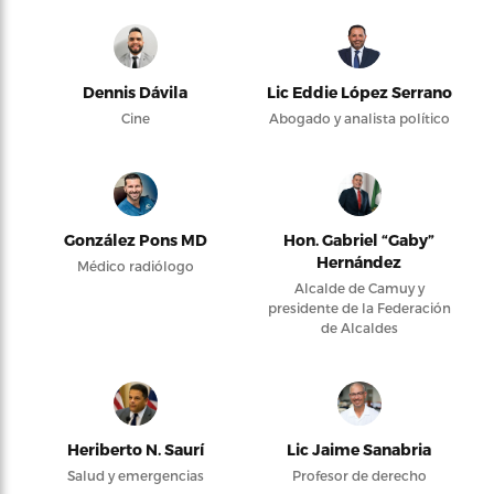
Dennis Dávila
Lic Eddie López Serrano
Cine
Abogado y analista político
González Pons MD
Hon. Gabriel “Gaby”
Hernández
Médico radiólogo
Alcalde de Camuy y
presidente de la Federación
de Alcaldes
Heriberto N. Saurí
Lic Jaime Sanabria
Salud y emergencias
Profesor de derecho