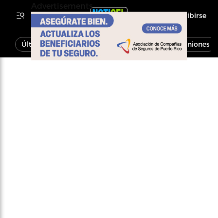
Advertisements
Inscribirse
Última Hora
Noticias
Economía
Opiniones