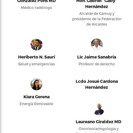
González Pons MD
Hon. Gabriel “Gaby”
Hernández
Médico radiólogo
Alcalde de Camuy y
presidente de la Federación
de Alcaldes
Heriberto N. Saurí
Lic Jaime Sanabria
Salud y emergencias
Profesor de derecho
Lcdo Josué Cardona
Hernández
Kiara Gerena
Energía Renovable
Laureano Giraldez MD
Otorrinolaringología y