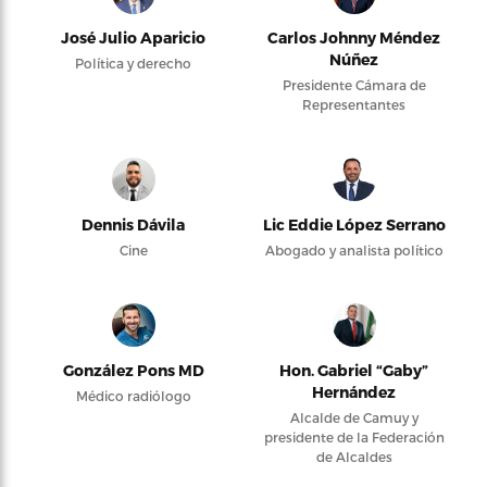
José Julio Aparicio
Carlos Johnny Méndez
Núñez
Política y derecho
Presidente Cámara de
Representantes
Dennis Dávila
Lic Eddie López Serrano
Cine
Abogado y analista político
González Pons MD
Hon. Gabriel “Gaby”
Hernández
Médico radiólogo
Alcalde de Camuy y
presidente de la Federación
de Alcaldes