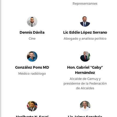
Representantes
Dennis Dávila
Lic Eddie López Serrano
Cine
Abogado y analista político
González Pons MD
Hon. Gabriel “Gaby”
Hernández
Médico radiólogo
Alcalde de Camuy y
presidente de la Federación
de Alcaldes
Heriberto N. Saurí
Lic Jaime Sanabria