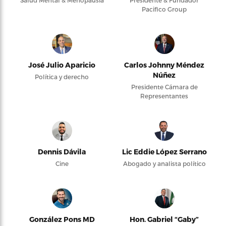
Salud Mental & Menopausia
Presidente & Fundador
Pacifico Group
José Julio Aparicio
Carlos Johnny Méndez
Núñez
Política y derecho
Presidente Cámara de
Representantes
Dennis Dávila
Lic Eddie López Serrano
Cine
Abogado y analista político
González Pons MD
Hon. Gabriel “Gaby”