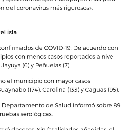
 del coronavirus más rigurosos»,
el isla
s confirmados de COVID-19. De acuerdo con
ipios con menos casos reportados a nivel
, Jayuya (6) y Peñuelas (7).
omo el municipio con mayor casos
aynabo (174), Carolina (133) y Caguas (95).
l Departamento de Salud informó sobre 89
pruebas serológicas.
stró decesos. Sin fatalidades añadidas, el